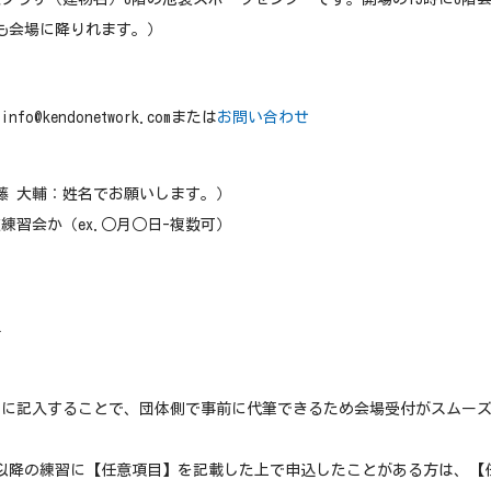
も会場に降りれます。）
o@kendonetwork.comまたは
お問い合わせ
.佐藤 大輔：姓名でお願いします。）
道練習会か（ex.○月○日-複数可）
号
時に記入することで、団体側で事前に代筆できるため会場受付がスムー
。
再開以降の練習に【任意項目】を記載した上で申込したことがある方は、