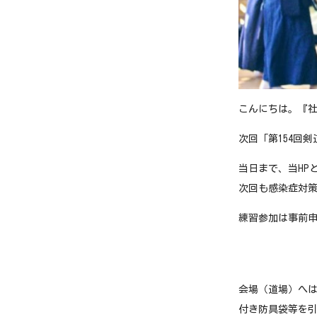
こんにちは。『社
次回「第154回
当日まで、当HP
次回も感染症対
練習参加は事前
会場（道場）へは
付き防具袋等を