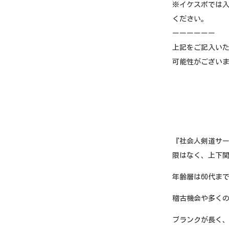
※イケスポでは
ください。
ーーーーーー
上記をご記入いた
可能性がございま
『社会人剣道サー
限はなく、上下
年齢層は60代ま
稽古機会や多く
ブランクが長く