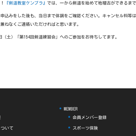
す！
『剣道教室ケンプラ』
では、一から剣道を始めて地稽古ができるま
加申込みをした後も、当日まで体調をご確認ください。キャンセル料等
気兼ねなくご連絡いただければと思います。
3日（土）「第154回剣道練習会」へのご参加をお待ちしてます。
MEMBER
報
会員メンバー登録
について
スポーツ保険