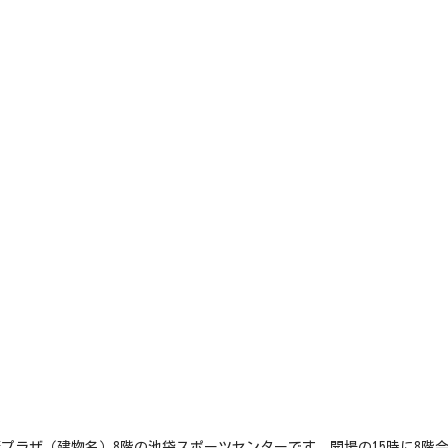
プラザ（建物名）8階の池袋スポーツセンターです。開場の15時に8階