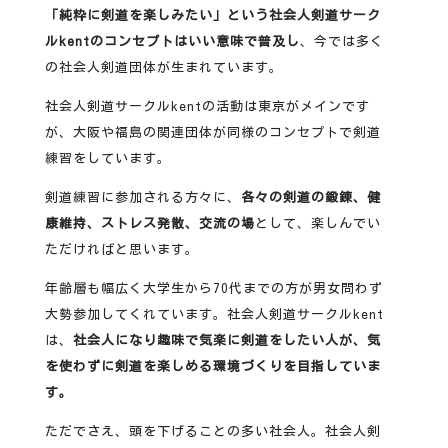
「純粋に剣道を楽しみたい」という社会人剣道サーク
ルkentのコンセプトはいい意味で普及し
、今では多く
の社会人剣道団体が生まれています。
社会人剣道サークルkentの活動は東京がメインです
が、大阪や福島の関連団体が同様のコンセプトで剣道
練習をしています。
剣道練習に参加される方々に、
各々の剣道の鍛錬、健
康維持、ストレス発散、交流の場
として、楽しんでい
ただければと思います。
年齢層も幅広く大学生から70代までの方が男女問わず
大勢参加してくれています。社会人剣道サークルkent
は、
社会人になり趣味で気楽に剣道をしたい人が、気
を使わずに剣道を楽しめる環境づくりを目指していま
す。
ただでさえ、頭を下げることの多い社会人。社会人剣