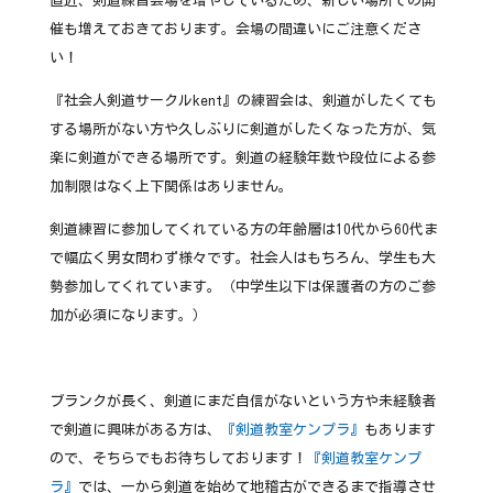
直近、剣道練習会場を増やしているため、新しい場所での開
催も増えておきております。会場の間違いにご注意くださ
い！
『社会人剣道サークルkent』の練習会は、剣道がしたくても
する場所がない方や久しぶりに剣道がしたくなった方が、気
楽に剣道ができる場所です。剣道の経験年数や段位による参
加制限はなく上下関係はありません。
剣道練習に参加してくれている方の年齢層は10代から60代ま
で幅広く男女問わず様々です。社会人はもちろん、学生も大
勢参加してくれています。（中学生以下は保護者の方のご参
加が必須になります。）
ブランクが長く、剣道にまだ自信がないという方や未経験者
で剣道に興味がある方は、
『剣道教室ケンプラ』
もあります
ので、そちらでもお待ちしております！
『剣道教室ケンプ
ラ』
では、一から剣道を始めて地稽古ができるまで指導させ