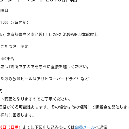
土曜日
21:00（2時間制）
557 東京都豊島区南池袋1丁目28-2 池袋PARCO本館屋上
りごたつ席 予定
:50集合
席は1箇所ですのでそちらに直接お越しください。
題＆飲み放題ビールはアサヒスーパードライ生など
円
ント変更となりますのでご了承ください。
連絡がくる可能性あります。その場合は他の場所にて懇親会を開催しま
乾杯前に回収します。
28日（日曜）
までに下記申し込みもしくは
会員メール
へ返信