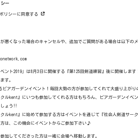
リシー
ーポリシーに同意する
合が悪くなった場合のキャンセルや、追加でご質問がある場合は以下の
onetwork.com
ベント2019」は8月3日に開催する『第125回剣道練習』後に開催し
れます。
るビアガーデンイベント！毎回大勢の方が参加してくれて大盛り上がり
クルkent』にいつも参加してくれる方はもちろん、ビアガーデンイベ
しょう‼︎
クルkent』に始めて参加する方はイベントを通じて『社会人剣道サーク
い方は、この機会にイベントからご参加下さい♪
に参加してくださった方は一緒に会場へ移動します。