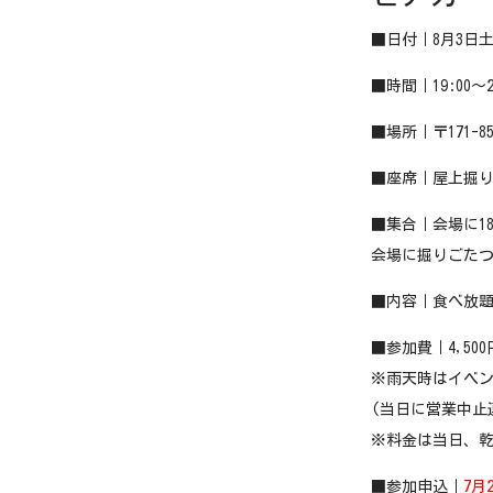
■日付｜8月3日
■時間｜19:00〜
■場所｜〒171-8
■座席｜屋上掘
■集合｜会場に18
会場に掘りごたつ
■内容｜食べ放
■参加費｜4,500
※雨天時はイベ
(当日に営業中止
※料金は当日、
■参加申込｜
7月