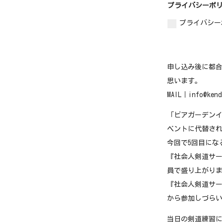
プライバシーポ
プライバシ
申し込み後に都
思います。
MAIL｜info@kend
「ビアガーデンイ
ベントに代替さ
今回で5回目にな
『社会人剣道サー
員で盛り上がりま
『社会人剣道サー
から参加しづら
当日の剣道練習