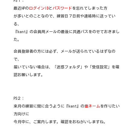
PS１：
最近HPの
ログインID
と
パスワード
を忘れてしまった方
が多いとのことなので、練習日７日前や連絡時に送ってい
る、
『kent』の会員用メールの最後に共通パスをのせておきまし
た。
会員登録者の方には必ず、メールが送られているはずなの
で、
届いていない場合は、「迷惑フォルダ」や「受信設定」を確
認お願いします。
PS２：
来月の練習に間に合うように『kent』の
垂ネーム
を作りたい
方向けに
今月中に、ご案内します。確認をおねがいしますね。