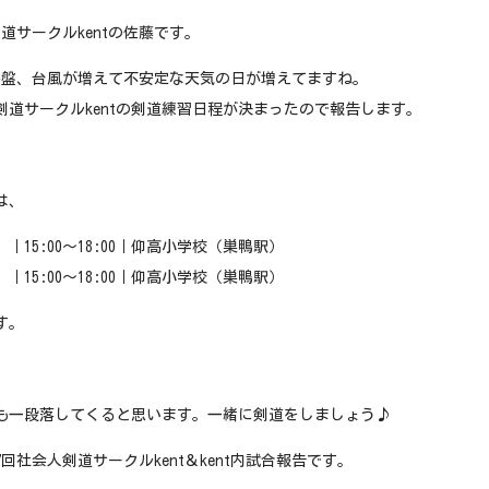
道サークルkentの佐藤です。
終盤、台風が増えて不安定な天気の日が増えてますね。
剣道サークルkentの剣道練習日程が決まったので報告します。
は、
）｜15:00〜18:00｜仰高小学校（巣鴨駅）
）｜15:00〜18:00｜仰高小学校（巣鴨駅）
す。
も一段落してくると思います。一緒に剣道をしましょう♪
回社会人剣道サークルkent＆kent内試合報告です。