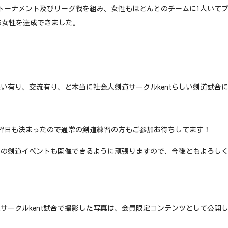
トーナメント及びリーグ戦を組み、女性もほとんどのチームに1人いて
VS女性を達成できました。
い有り、交流有り、と本当に社会人剣道サークルkentらしい剣道試合
習日も決まったので通常の剣道練習の方もご参加お待ちしてます！
回の剣道イベントも開催できるように頑張りますので、今後ともよろし
サークルkent試合で撮影した写真は、会員限定コンテンツとして公開