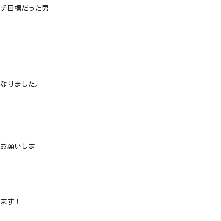
プチ目標だった男
になりました。
くお願いしま
します！