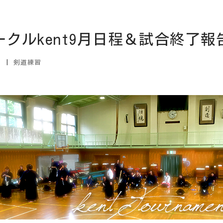
クルkent9月日程＆試合終了報告
日
|
剣道練習