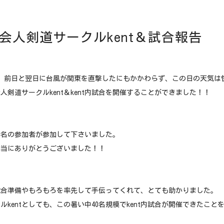
社会人剣道サークルkent＆試合報告
日）前日と翌日に台風が関東を直撃したにもかかわらず、この日の天気は
会人剣道サークルkent＆kent内試合を開催することができました！！
0名の参加者が参加して下さいました。
本当にありがとうございました！！
試合準備やもろもろを率先して手伝ってくれて、とても助かりました。
ルkentとしても、この暑い中40名規模でkent内試合が開催できたこと