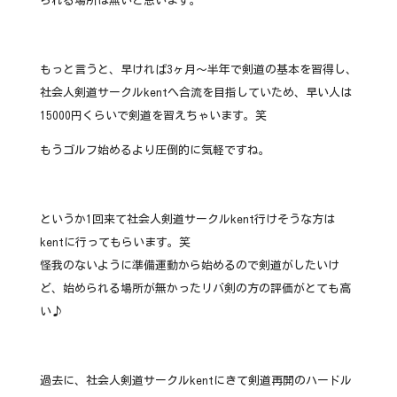
られる場所は無いと思います。
もっと言うと、早ければ3ヶ月〜半年で剣道の基本を習得し、
社会人剣道サークルkentへ合流を目指していため、早い人は
15000円くらいで剣道を習えちゃいます。笑
もうゴルフ始めるより圧倒的に気軽ですね。
というか1回来て社会人剣道サークルkent行けそうな方は
kentに行ってもらいます。笑
怪我のないように準備運動から始めるので剣道がしたいけ
ど、始められる場所が無かったリバ剣の方の評価がとても高
い♪
過去に、社会人剣道サークルkentにきて剣道再開のハードル