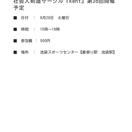
社会人剣道サークル『kent』第36回開催
予定
■ 日付 ： 8月29日 土曜日
■ 時間 ： 15時～18時
■ 参加費 ： 500円
■ 場所 ： 池袋スポーツセンター【最寄り駅 池袋駅】